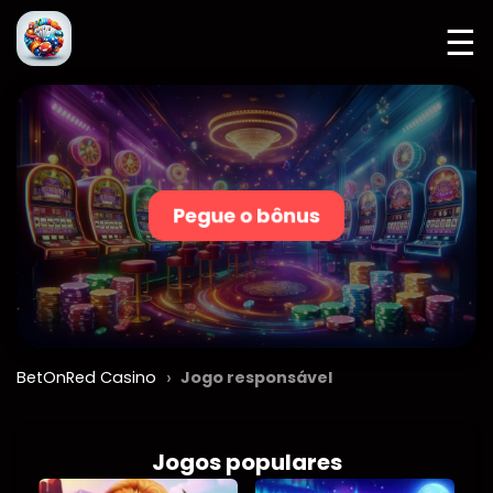
☰
Pegue o bônus
›
BetOnRed Casino
Jogo responsável
Jogos populares