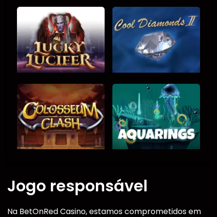
Jogo responsável
Na BetOnRed Casino, estamos comprometidos em