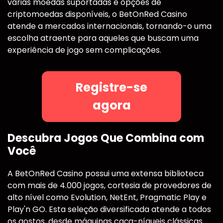
várias moedas suportadas e opções de
criptomoedas disponíveis, o BetOnRed Casino
atende a mercados internacionais, tornando-o uma
escolha atraente para aqueles que buscam uma
experiência de jogo sem complicações.
Registre-se
agora
Descubra Jogos Que Combina com
Você
A BetOnRed Casino possui uma extensa biblioteca
com mais de 4.000 jogos, cortesia de provedores de
alto nível como Evolution, NetEnt, Pragmatic Play e
Play'n GO. Esta seleção diversificada atende a todos
os gostos, desde máquinas caça-níqueis clássicas