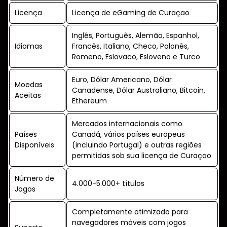
Licença
Licença de eGaming de Curaçao
Inglês, Português, Alemão, Espanhol,
Idiomas
Francês, Italiano, Checo, Polonês,
Romeno, Eslovaco, Esloveno e Turco
Euro, Dólar Americano, Dólar
Moedas
Canadense, Dólar Australiano, Bitcoin,
Aceitas
Ethereum
Mercados internacionais como
Países
Canadá, vários países europeus
Disponíveis
(incluindo Portugal) e outras regiões
permitidas sob sua licença de Curaçao
Número de
4.000-5.000+ títulos
Jogos
Completamente otimizado para
navegadores móveis com jogos