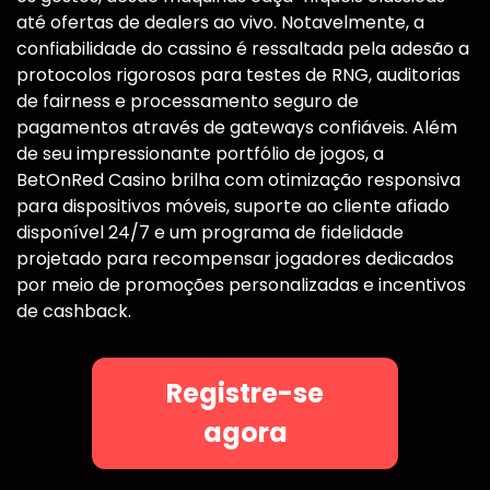
até ofertas de dealers ao vivo. Notavelmente, a
confiabilidade do cassino é ressaltada pela adesão a
protocolos rigorosos para testes de RNG, auditorias
de fairness e processamento seguro de
pagamentos através de gateways confiáveis. Além
de seu impressionante portfólio de jogos, a
BetOnRed Casino brilha com otimização responsiva
para dispositivos móveis, suporte ao cliente afiado
disponível 24/7 e um programa de fidelidade
projetado para recompensar jogadores dedicados
por meio de promoções personalizadas e incentivos
de cashback.
Registre-se
agora